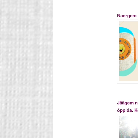
Naergem k
Jäägem no
õppida. K