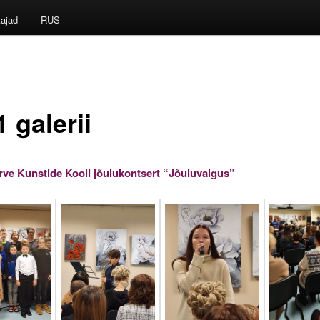
tajad
RUS
 galerii
rve Kunstide Kooli jõulukontsert “Jõuluvalgus”