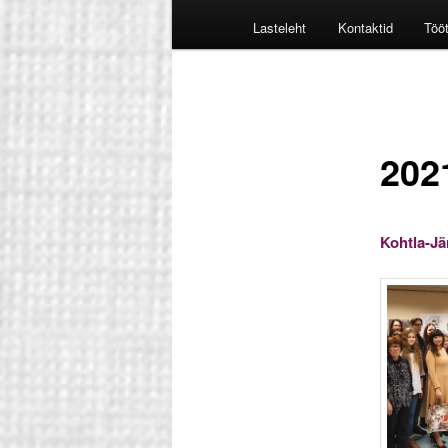
Lasteleht
Kontaktid
Töö
2021
Kohtla-Jä