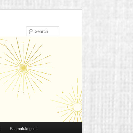
Search
g
Raamatukogust