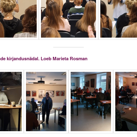
de kirjandusnädal. Loeb Marieta Rosman