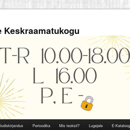
ve Keskraamatukogu
Uudiskirjandus
Perioodika
Mis teoksil?
Lugejale
E-Kataloo