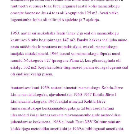
ruutmeetri suuruses toas. Juba järgmisel aastal kolis raamatukogu
omaette hoonesse, kus 4 toas oli kogupinda 125 m2. Avati väike
lugemistuba, kuhu oli tellitud 6 ajalehte ja 7 ajakirja.
1953. aastal sai asukohaks Teatri tänav 2 ja seal oli raamatukogu
käsutuses 6 tuba kogupinnaga 147 m2. Paraku hakkas seal juba mõne
aasta möödudes kimbutama ruumikitsikus, mis oli raamatukogu
saatjaks aastakümneid. 1966. aastal sai raamatukogu lõpuks uued
ruumid Nõukogude t 27 (praegune Pärna t.), kus põrandapinda oli
esialgu 332 m2. Kojulaenutuse tingimused paranesid, aga lugemissaal
oli endisest veelgi pisem.
Asutamisest kuni 1959. aastani nimetati raamatukogu Kohtla-Järve
Linna raamatukoguks, ajavahemikus 1960-1967 Kohtla-Järve I
Linnaraamatukoguks. 1967. aastal nimetati Kohtla-Järve
linnaraamatukogu keskraamatukoguks ja tal tuli asuda täitma
ülesandeid kõigi linnas asuvate rahvaraamatukogude metoodilise
juhendamise keskusena. 1968.a. loodi Eesti NSV Kultuuriministri
käskkirjaga metoodiku ametikoht ja 1969.a. bibliograafi ametikoht.