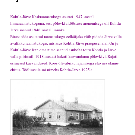
Kohtla-Järve Keskraamatukogu asutati 1947. aastal
linnaraamatukoguna, sest põlevkivitööstuse arenemisega oli
Kohtla-
Järve
saanud 1946. aastal linnaks.
Pärast sõda asutatud raamatukogu eelkäijaks võib pidada Järve valla
avalikku raamatukogu, mis asus Kohtla-Järve praegusel alal. On ju
Kohtla-Järve linn oma nime saanud asukoha tõttu Kohtla ja Järve
valla piirimail. 1918. aastast hakati kaevandama põlevkivi. Rajati
esimesed kaevandused. Koos õlivabriku rajamisega elavnes elamu-
ehitus. Töölisasula sai nimeks Kohtla-Järve 1925.a.