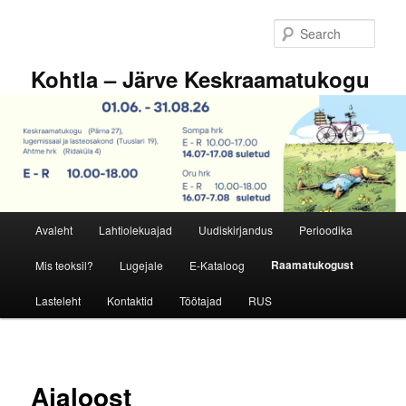
Skip
to
Sear
primary
content
Kohtla – Järve Keskraamatukogu
Main
Avaleht
Lahtiolekuajad
Uudiskirjandus
Perioodika
menu
Raamatukogust
Mis teoksil?
Lugejale
E-Kataloog
Lasteleht
Kontaktid
Töötajad
RUS
Ajaloost