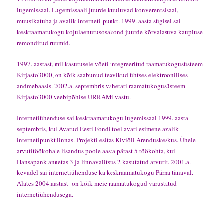
lugemissaal. Lugemissaali juurde kuuluvad konverentsisaal,
muusikatuba ja avalik interneti-punkt. 1999. aasta sügisel sai
keskraamatukogu kojulaenutusosakond juurde kõrvalasuva kaupluse
remonditud ruumid.
1997. aastast, mil kasutusele võeti integreeritud raamatukogusüsteem
Kirjasto3000, on kõik saabunud teavikud ühtses elektroonilises
andmebaasis. 2002.a. septembris vahetati raamatukogusüsteem
Kirjasto3000 veebipõhise
URRAMi
vastu.
Internetiühenduse sai keskraamatukogu lugemissaal 1999. aasta
septembris, kui Avatud Eesti Fondi toel avati esimene avalik
internetipunkt linnas. Projekti esitas Kiviõli Arenduskeskus. Ühele
arvutitöökohale lisandus poole aasta pärast 5 töökohta, kui
Hansapank annetas 3 ja linnavalitsus 2 kasutatud arvutit. 2001.a.
kevadel sai internetiühenduse ka keskraamatukogu Pärna tänaval.
Alates 2004.aastast on kõik meie raamatukogud varustatud
internetiühendusega.