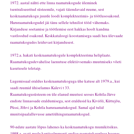
1972. aastal nähti ette linna raamatukogude üleminek
tsentraliseeritud süsteemile, vajati täiendavaid ruume, sest
keskraamatukogu juurde loodi komplekteerimis- ja töötlusosakond.
Haruraamatukogudel jäi tänu sellele tehnilist tööd vähemaks.
Kirjanduse soetamise ja töötlemise eest hakkas hoolt kandma
vastloodud osakond. Keskkataloogi koostamisega saadi hea ülevaade
raamatukogudes leiduvast kirjandusest.
1972.a. hakati keskraamatukogule komplekteerima heliplaate.
Raamatukogudevahelise laenutuse efektiivsemaks muutmiseks võeti
kasutusele teletaip.
Lugemissaal eraldus keskraamatukoguga ühe katuse alt 1979.a., kui
saadi ruumid ühiselamus Kalevi t 33.
Raamatukogusüsteem on üle elanud muutusi seoses Kohtla-Järve
endiste linnaosade eraldumisega, sest eraldusid ka Kiviõli, Küttejõu,
Püssi, Jõhvi ja Kohtla haruraamatukogud. Samal ajal tulid
munitsipaalalluvusse ametiühinguraamatukogud.
90-ndate aastate lõpus lahenes ka keskraamatukogu ruumikitsikus.
1998.a. avati peale kapitaalremonti endise raamatukaupluse hoones