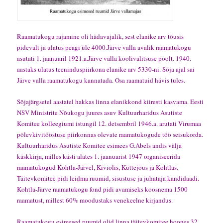
Raamatukogu rajamine oli hädavajalik, sest elanike arv tõusis
pidevalt ja ulatus peagi üle 4000.Järve valla avalik raamatukogu
asutati 1. jaanuaril 1921.a.Järve valla koolivalitsuse poolt. 1940.
aastaks ulatus teeninduspiirkona elanike arv 5330-ni. Sõja ajal sai
Järve valla raamatukogu kannatada. Osa raamatuid hävis tules.
Sõjajärgsetel aastatel hakkas linna elanikkond kiiresti kasvama. Eesti
NSV Ministrite Nõukogu juures asuv Kultuurharidus Asutiste
Komitee kolleegiumi istungil 12. detsembril 1946.a. arutati Virumaa
põlevkivitööstuse piirkonnas olevate raamatukogude töö seisukorda.
Kultuurharidus Asutiste Komitee esimees G.Abels andis välja
käskkirja, milles kästi alates 1. jaanuarist 1947 organiseerida
raamatukogud Kohtla-Järvel, Kiviõlis, Küttejõus ja Kohtlas.
Täitevkomitee pidi leidma ruumid, sisustuse ja juhataja kandidaadi.
Kohtla-Järve raamatukogu fond pidi avamiseks koosnema 1500
raamatust, millest 60% moodustaks venekeelne kirjandus.
Raamatukogu esimesed ruumid olid linna täitevkomitee hoones 32