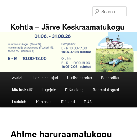
Skip
to
Sear
primary
content
Kohtla – Järve Keskraamatukogu
Main
Avaleht
Lahtiolekuajad
Uudiskirjandus
Perioodika
menu
Mis teoksil?
Lugejale
E-Kataloog
Raamatukogust
Lasteleht
Kontaktid
Töötajad
RUS
Ahtme haruraamatukogu