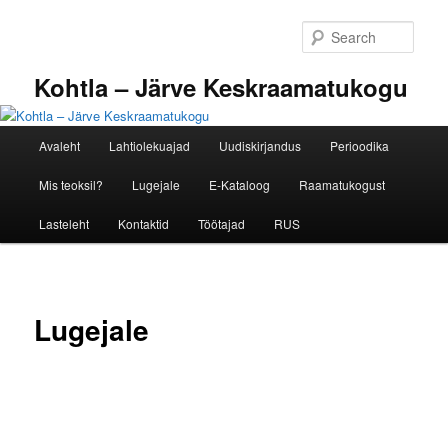
Skip
to
Sear
primary
content
Kohtla – Järve Keskraamatukogu
Main
Avaleht
Lahtiolekuajad
Uudiskirjandus
Perioodika
menu
Mis teoksil?
Lugejale
E-Kataloog
Raamatukogust
Lasteleht
Kontaktid
Töötajad
RUS
Lugejale