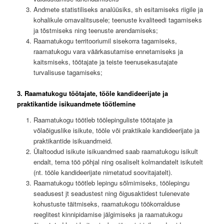
Andmete statistiliseks analüüsiks, sh esitamiseks riigile ja
kohalikule omavalitsusele; teenuste kvaliteedi tagamiseks
ja tõstmiseks ning teenuste arendamiseks;
Raamatukogu territooriumil sisekorra tagamiseks,
raamatukogu vara väärkasutamise ennetamiseks ja
kaitsmiseks, töötajate ja teiste teenusekasutajate
turvalisuse tagamiseks;
3. Raamatukogu töötajate, tööle kandideerijate ja
praktikantide isikuandmete töötlemine
Raamatukogu töötleb töölepinguliste töötajate ja
võlaõiguslike isikute, tööle või praktikale kandideerijate ja
praktikantide isikuandmeid.
Ülaltoodud isikute isikuandmed saab raamatukogu isikult
endalt, tema töö põhjal ning osaliselt kolmandatelt isikutelt
(nt. tööle kandideerijate nimetatud soovitajatelt).
Raamatukogu töötleb lepingu sõlmimiseks, töölepingu
seadusest jt seadustest ning õigusaktidest tulenevate
kohustuste täitmiseks, raamatukogu töökorralduse
reeglitest kinnipidamise jälgimiseks ja raamatukogu