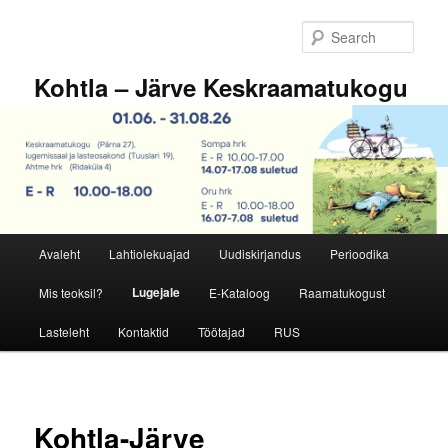
Skip
to
Sear
primary
content
Kohtla – Järve Keskraamatukogu
Main
Avaleht
Lahtiolekuajad
Uudiskirjandus
Perioodika
menu
Lugejale
Mis teoksil?
E-Kataloog
Raamatukogust
Lasteleht
Kontaktid
Töötajad
RUS
Kohtla-Järve