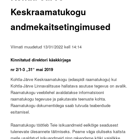
Keskraamatukogu
andmekaitsetingimused
Viimati muudetud 13/01/2022 kell 14:14
Kinnitatud direktori käskkirjaga
nr 2/1-3 „31“ mai 2019
Kohtla-Järve Keskraamatukogu (edaspidi raamatukogu) kui
Kohtla-Järve Linnavalitsuse hallatava asutuse tegevus on avalik.
Raamatukogu veebilehel avaldatakse informatsiooni
raamatukogu tegevuse ja pakutavate teenuste kohta.
Raamatukogu dokumentidega saab tutvuda teabenõude
esitamisel.
Raamatukogu töötleb Teie isikuandmeid eelkõige seadusest
tulenevate ülesannete täitmiseks. Peame väga oluliseks kaitsta
meile usaldatud isikuandmeid ning rakendame kõiki vajalikke