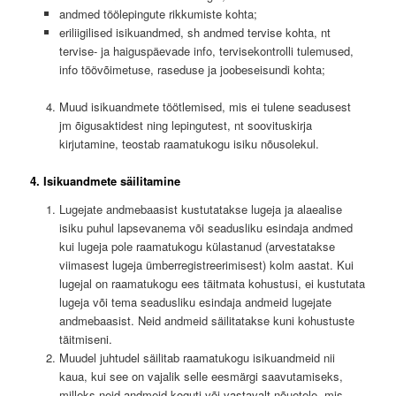
andmed töölepingute rikkumiste kohta;
eriliigilised isikuandmed, sh andmed tervise kohta, nt
tervise- ja haiguspäevade info, tervisekontrolli tulemused,
info töövõimetuse, raseduse ja joobeseisundi kohta;
Muud isikuandmete töötlemised, mis ei tulene seadusest
jm õigusaktidest ning lepingutest, nt soovituskirja
kirjutamine, teostab raamatukogu isiku nõusolekul.
4. Isikuandmete säilitamine
Lugejate andmebaasist kustutatakse lugeja ja alaealise
isiku puhul lapsevanema või seadusliku esindaja andmed
kui lugeja pole raamatukogu külastanud (arvestatakse
viimasest lugeja ümberregistreerimisest) kolm aastat. Kui
lugejal on raamatukogu ees täitmata kohustusi, ei kustutata
lugeja või tema seadusliku esindaja andmeid lugejate
andmebaasist. Neid andmeid säilitatakse kuni kohustuste
täitmiseni.
Muudel juhtudel säilitab raamatukogu isikuandmeid nii
kaua, kui see on vajalik selle eesmärgi saavutamiseks,
milleks neid andmeid koguti või vastavalt nõuetele, mis