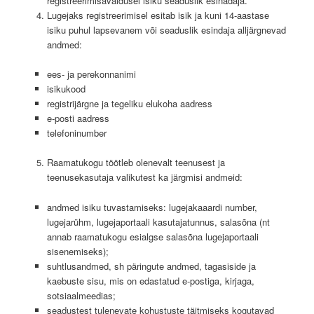
registreerimisavaldusel isiku seaduslik esinadaja.
Lugejaks registreerimisel esitab isik ja kuni 14-aastase
isiku puhul lapsevanem või seaduslik esindaja alljärgnevad
andmed:
ees- ja perekonnanimi
isikukood
registrijärgne ja tegeliku elukoha aadress
e-posti aadress
telefoninumber
Raamatukogu töötleb olenevalt teenusest ja
teenusekasutaja valikutest ka järgmisi andmeid:
andmed isiku tuvastamiseks: lugejakaaardi number,
lugejarühm, lugejaportaali kasutajatunnus, salasõna (nt
annab raamatukogu esialgse salasõna lugejaportaali
sisenemiseks);
suhtlusandmed, sh päringute andmed, tagasiside ja
kaebuste sisu, mis on edastatud e-postiga, kirjaga,
sotsiaalmeedias;
seadustest tulenevate kohustuste täitmiseks kogutavad