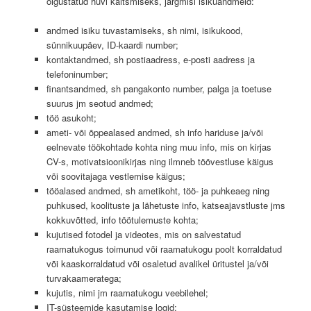
õigustatud huvi kaitsmiseks, järgmisi isikuandmeid:
andmed isiku tuvastamiseks, sh nimi, isikukood,
sünnikuupäev, ID-kaardi number;
kontaktandmed, sh postiaadress, e-posti aadress ja
telefoninumber;
finantsandmed, sh pangakonto number, palga ja toetuse
suurus jm seotud andmed;
töö asukoht;
ameti- või õppealased andmed, sh info hariduse ja/või
eelnevate töökohtade kohta ning muu info, mis on kirjas
CV-s, motivatsioonikirjas ning ilmneb töövestluse käigus
või soovitajaga vestlemise käigus;
tööalased andmed, sh ametikoht, töö- ja puhkeaeg ning
puhkused, koolituste ja lähetuste info, katseajavstluste jms
kokkuvõtted, info töötulemuste kohta;
kujutised fotodel ja videotes, mis on salvestatud
raamatukogus toimunud või raamatukogu poolt korraldatud
või kaaskorraldatud või osaletud avalikel üritustel ja/või
turvakaameratega;
kujutis, nimi jm raamatukogu veebilehel;
IT-süsteemide kasutamise logid;