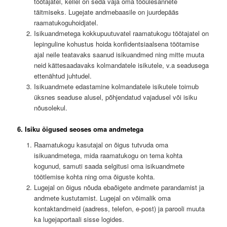
töötajatel, kellel on seda vaja oma tööülesannete
täitmiseks. Lugejate andmebaasile on juurdepääs
raamatukoguhoidjatel.
Isikuandmetega kokkupuutuvatel raamatukogu töötajatel on
lepinguline kohustus hoida konfidentsiaalsena töötamise
ajal neile teatavaks saanud isikuandmed ning mitte muuta
neid kättesaadavaks kolmandatele isikutele, v.a seadusega
ettenähtud juhtudel.
Isikuandmete edastamine kolmandatele isikutele toimub
üksnes seaduse alusel, põhjendatud vajadusel või isiku
nõusolekul.
6. Isiku õigused seoses oma andmetega
Raamatukogu kasutajal on õigus tutvuda oma
isikuandmetega, mida raamatukogu on tema kohta
kogunud, samuti saada selgitusi oma isikuandmete
töötlemise kohta ning oma õiguste kohta.
Lugejal on õigus nõuda ebaõigete andmete parandamist ja
andmete kustutamist. Lugejal on võimalik oma
kontaktandmeid (aadress, telefon, e-post) ja parooli muuta
ka lugejaportaali sisse logides.