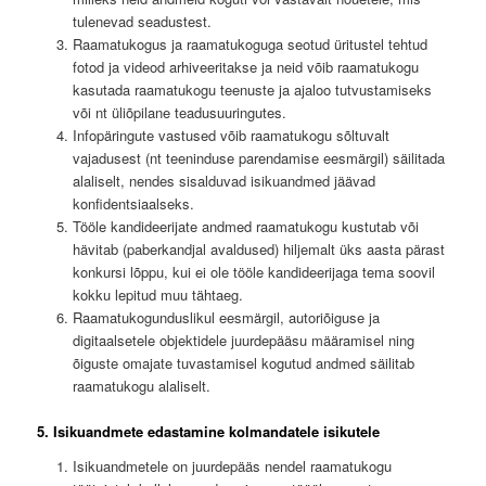
tulenevad seadustest.
Raamatukogus ja raamatukoguga seotud üritustel tehtud
fotod ja videod arhiveeritakse ja neid võib raamatukogu
kasutada raamatukogu teenuste ja ajaloo tutvustamiseks
või nt üliõpilane teadusuuringutes.
Infopäringute vastused võib raamatukogu sõltuvalt
vajadusest (nt teeninduse parendamise eesmärgil) säilitada
alaliselt, nendes sisalduvad isikuandmed jäävad
konfidentsiaalseks.
Tööle kandideerijate andmed raamatukogu kustutab või
hävitab (paberkandjal avaldused) hiljemalt üks aasta pärast
konkursi lõppu, kui ei ole tööle kandideerijaga tema soovil
kokku lepitud muu tähtaeg.
Raamatukogunduslikul eesmärgil, autoriõiguse ja
digitaalsetele objektidele juurdepääsu määramisel ning
õiguste omajate tuvastamisel kogutud andmed säilitab
raamatukogu alaliselt.
5. Isikuandmete edastamine kolmandatele isikutele
Isikuandmetele on juurdepääs nendel raamatukogu