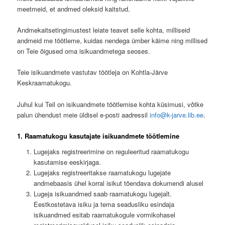
meetmeid, et andmed oleksid kaitstud.
Andmekaitsetingimustest leiate teavet selle kohta, milliseid
andmeid me töötleme, kuidas nendega ümber käime ning millised
on Teie õigused oma isikuandmetega seoses.
Teie isikuandmete vastutav töötleja on Kohtla-Järve
Keskraamatukogu.
Juhul kui Teil on isikuandmete töötlemise kohta küsimusi, võtke
palun ühendust meie üldisel e-posti aadressil
info@k-jarve.lib.ee
.
1. Raamatukogu kasutajate isikuandmete töötlemine
Lugejaks registreerimine on reguleeritud raamatukogu
kasutamise eeskirjaga.
Lugejaks registreeritakse raamatukogu lugejate
andmebaasis ühel korral isikut tõendava dokumendi alusel
Lugeja isikuandmed saab raamatukogu lugejalt.
Eestkostetava isiku ja tema seadusliku esindaja
isikuandmed esitab raamatukogule vormikohasel