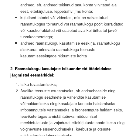
andmed, sh. andmed tekkinud tasu kohta viivitatud aja
eest, ettekirjutuse, leppetrahvi jms kohta;
kujutised fotodel või videotes, mis on salvestatud
raamatukogus toimunud või raamatukogu poolt korraldatud
või kaaskorraldatud või osaletud avalikel üritustel ja/või
turvakaameratega;
andmed raamatukogu kasutamise eeskirja, raamatukogu
sisekorra, erinevate raamatukogu teenuste
kasutamiseeskirjade rikkumiste kohta
2. Raamatukogu kasutajate isikuandmeid töödeldakse
järgmistel eesmärkidel:
Isiku tuvastamiseks;
Avalike teenuste osutamiseks, sh andmebaaside ning
raamatukogu seadmete ja vahendite kasutamise
võimaldamiseks ning kasutajate kontode haldamiseks,
infopäringutele vastamiseks ja broneeringute haldamiseks,
teavikute tagastamistähtpäeva möödumisel
meeldetuletuste ja vajadusel ettekirjutuste saatmiseks ning
võlgnevuste sissenõudmiseks, kaebuste ja otsuste
vaidlustamise lahendamiseks